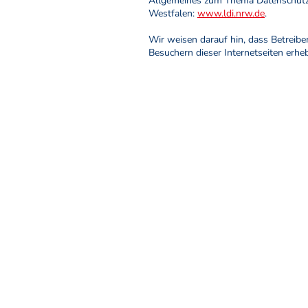
Allgemeines zum Thema Datenschutz f
Westfalen:
www.ldi.nrw.de
.
Wir weisen darauf hin, dass Betreibe
Besuchern dieser Internetseiten erh