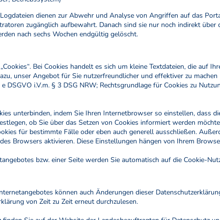
 Logdateien dienen zur Abwehr und Analyse von Angriffen auf das Port
stratoren zugänglich aufbewahrt. Danach sind sie nur noch indirekt über
rden nach sechs Wochen endgültig gelöscht.
ookies“. Bei Cookies handelt es sich um kleine Textdateien, die auf I
dazu, unser Angebot für Sie nutzerfreundlicher und effektiver zu mache
t. e DSGVO i.V.m. § 3 DSG NRW; Rechtsgrundlage für Cookies zu Nutzungsst
s unterbinden, indem Sie Ihren Internetbrowser so einstellen, dass dies
estlegen, ob Sie über das Setzen von Cookies informiert werden möchten
okies für bestimmte Fälle oder eben auch generell ausschließen. Auße
des Browsers aktivieren. Diese Einstellungen hängen von Ihrem Browse
tangebotes bzw. einer Seite werden Sie automatisch auf die Cookie-Nu
Internetangebotes können auch Änderungen dieser Datenschutzerklärung
klärung von Zeit zu Zeit erneut durchzulesen.