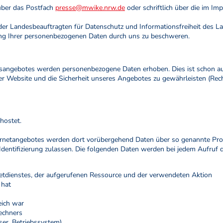
 über das Postfach
presse@mwike.nrw.de
oder schriftlich über die im I
 der Landesbeauftragten für Datenschutz und Informationsfreiheit des 
tung Ihrer personenbezogenen Daten durch uns zu beschweren.
sangebotes werden personenbezogene Daten erhoben. Dies ist schon aus
r Website und die Sicherheit unseres Angebotes zu gewährleisten (Rechts
ehostet.
nternetangebotes werden dort vorübergehend Daten über so genannte Pro
 Identifizierung zulassen. Die folgenden Daten werden bei jedem Aufruf d
etdienstes, der aufgerufenen Ressource und der verwendeten Aktion
 hat
eich war
echners
ser, Betriebssystem)